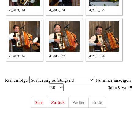
sf_2013_163
sf_2013_164
sf_2013_165
sf_2013_166
sf_2013_167
sf_2013_168
Reihenfolge
Nummer anzeigen
Seite 9 von 9
Start
Zurück
Weiter
Ende